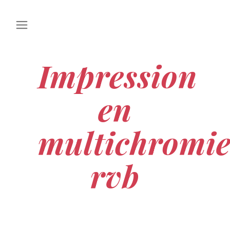
Impression
en
multichromi
rvb