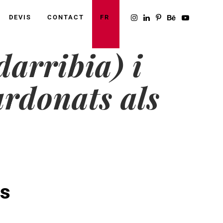
DEVIS
CONTACT
FR
arribia) i
rdonats als
us