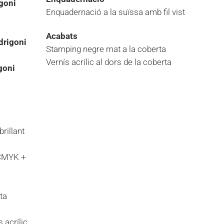
goni
Enquadernació a la suïssa amb fil vist
Acabats
drigoni
Stamping negre mat a la coberta
Vernís acrílic al dors de la coberta
goni
rillant
 CMYK +
ta
 acrílic