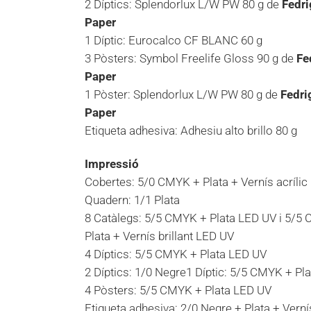
2 Díptics: Splendorlux L/W PW 80 g de
Fedri
Paper
1 Díptic: Eurocalco CF BLANC 60 g
3 Pòsters: Symbol Freelife Gloss 90 g de
Fe
Paper
1 Pòster: Splendorlux L/W PW 80 g de
Fedri
Paper
Etiqueta adhesiva: Adhesiu alto brillo 80 g
Impressió
Cobertes: 5/0 CMYK + Plata + Vernís acrílic b
Quadern: 1/1 Plata
8 Catàlegs: 5/5 CMYK + Plata LED UV i 5/5
Plata + Vernís brillant LED UV
4 Díptics: 5/5 CMYK + Plata LED UV
2 Díptics: 1/0 Negre1 Díptic: 5/5 CMYK + Pla
4 Pòsters: 5/5 CMYK + Plata LED UV
Etiqueta adhesiva: 2/0 Negre + Plata + Vernís