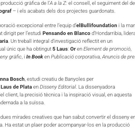
 producció gràfica de l’
A a la Z:
el consell, el seguiment del det
ograf
– i els acabats dels dos projectes guardonats.
boració excepcional entre l’equip d’
elBullifoundation
i la ma
dirigit per l’estudi
Pensando en Blanco
d’Hondarribia,
lider
aria
. Un treball integral d’investigació reflectit en un
ual únic que ha obtingut
5 Laus
:
Or
en
Element de promoció
,
seny gràfic
, i
In Book
en
Publicació corporativa, Anuncis de p
nna Bosch
,
estudi creatiu
de Banyoles per
n
Laus de Plata
en
Disseny Editorial
. La dissenyadora
l client, la precisió tècnica i la inspiració visual, en aquesta
dernada a la suïssa.
, dues mirades creatives que han sabut convertir el disseny e
a. Ha estat un plaer poder acompanyar-los en la producció