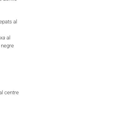
epats al
txa
al
l negre
al centre