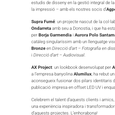
estudis de disseny en la gestió integral de la
la impressió – amb els nostres socis d’
Agp
Supra Fumé
: un projecte nascut de la col·la
Ondarreta
amb seu a Donostia, i que ha estat 
per
Borja Garmendia
i
Aurora Polo Santam
catàleg singularíssim amb un llenguatge vis
Bronze
en
Direcció d’art – Fotografia en dis
i
Direcció d’art – Audiovisual
.
AX Project
: un lookbook desenvolupat per
A
a l’empresa banyolina
Alumilux
, ha rebut u
aconsegueix fusionar dos pilars identitaris de
publicació impresa en offset LED UV i enqua
Celebrem el talent d’aquests clients i amics
una experiència inspiradora i transformador
d’aquests projectes. L’enhorabona!