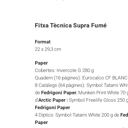
Fitxa Tècnica Supra Fumé
Format
22 x 29,3 cm
Paper
Cobertes: Invercote G 280 g
Quadern (16 pàgines): Eurocalco CF BLANC
8 Catàlegs (64 pàgines): Symbol Tatami Whi
de
Fedrigoni Paper
, Munken Print White 70 
d’
Arctic Paper
i Symbol Freelife Gloss 250 
Fedrigoni Paper
4 Díptics: Symbol Tatami White 200 g de
Fed
Paper