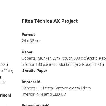
Fitxa Tècnica AX Project
Format
24 x 32 cm
Paper
Coberta: Munken Lynx Rough 300 g d’
Arctic Pap
 60 g
Interior 180 pàgines: Munken Lynx Rough 150 g
te 115 g
d’
Arctic Paper
g
Impressió
g de
Coberta: 1+1 tinta Pantone a cara i dors
Interior: 4+4 amb LED UV
rigoni
Enquadernació