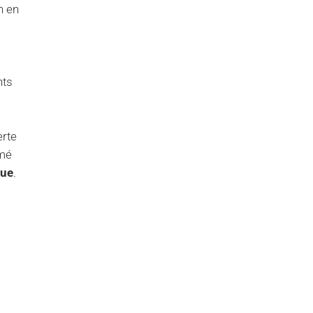
n en
nts
erte
imé
que
.