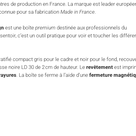
entres de production en France. La marque est leader europée
econnue pour sa fabrication
Made in France
.
gn
est une boîte
premium
destinée aux professionnels du
entoir, c’est un outil pratique pour voir et toucher les différe
atifié compact gris pour le cadre et noir pour le fond, recouv
sse noire LD 30 de 2 cm de hauteur. Le
revêtement
est impr
-rayures
. La boîte se ferme à l’aide d’une
fermeture magnéti