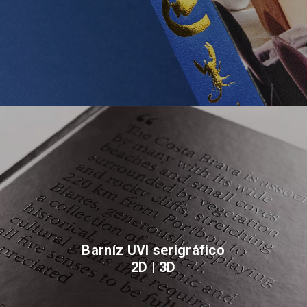
Barníz UVI serigráfico
2D | 3D