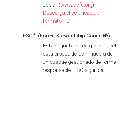
social. (
www.pefc.org
)
Descarga el certificado en
formato PDF
FSC® (Forest Stewardship Council®)
Esta etiqueta indica que el papel
está producido con madera de
un bosque gestionado de forma
responsable. FSC significa
Forest Stewardship Council, una
organización sin ánimo de lucro
internacional que quiere
potenciar y mejorar la gestión
forestal responsable por todo el
planeta. Sólo cuando la gestión
forestal y la cadena de
distribución cumplen los