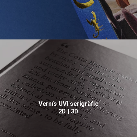
Vernís UVI serigràfic
2D | 3D