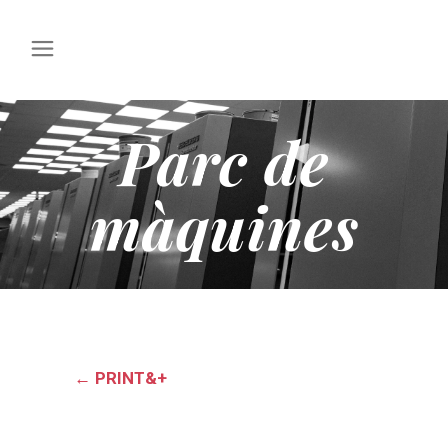
Parc de
màquines
←
PRINT&+