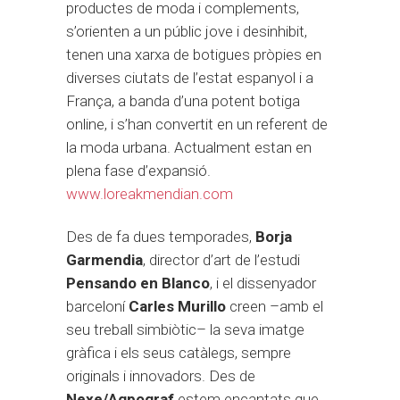
productes de moda i complements,
s’orienten a un públic jove i desinhibit,
tenen una xarxa de botigues pròpies en
diverses ciutats de l’estat espanyol i a
França, a banda d’una potent botiga
online, i s’han convertit en un referent de
la moda urbana. Actualment estan en
plena fase d’expansió.
www.loreakmendian.com
Des de fa dues temporades,
Borja
Garmendia
, director d’art de l’estudi
Pensando en Blanco
, i el dissenyador
barceloní
Carles Murillo
creen –amb el
seu treball simbiòtic– la seva imatge
gràfica i els seus catàlegs, sempre
originals i innovadors. Des de
Nexe/Agpograf
estem encantats que