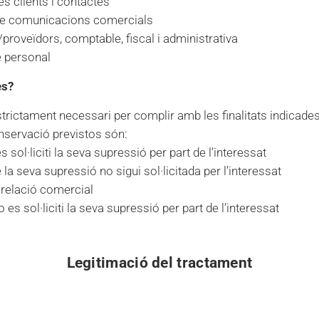
s clients i contactes
e comunicacions comercials
proveïdors, comptable, fiscal i administrativa
 personal
es?
trictament necessari per complir amb les finalitats indicades
onservació previstos són:
 sol·liciti la seva supressió per part de l’interessat
a seva supressió no sigui sol·licitada per l’interessat
 relació comercial
 es sol·liciti la seva supressió per part de l’interessat
Legitimació del tractament