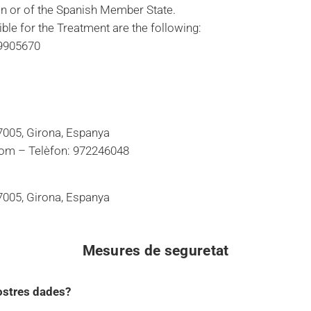
n or of the Spanish Member State.
ible for the Treatment are the following:
9905670
17005, Girona, Espanya
com – Telèfon: 972246048
17005, Girona, Espanya
Mesures de seguretat
vostres dades?