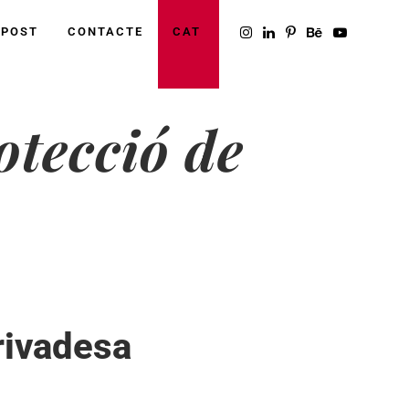
UPOST
CONTACTE
CAT
otecció de
privadesa