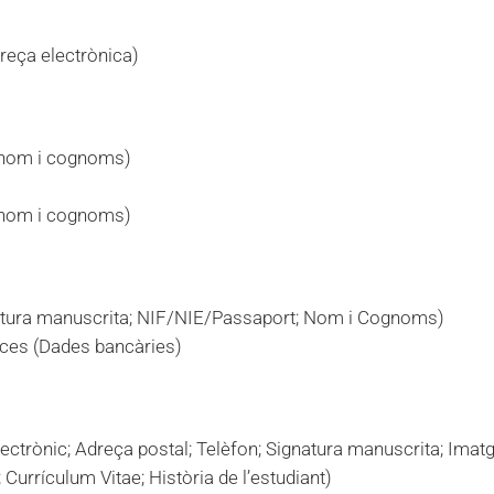
reça electrònica)
; nom i cognoms)
; nom i cognoms)
gnatura manuscrita; NIF/NIE/Passaport; Nom i Cognoms)
nces (Dades bancàries)
ectrònic; Adreça postal; Telèfon; Signatura manuscrita; Ima
 Currículum Vitae; Història de l’estudiant)