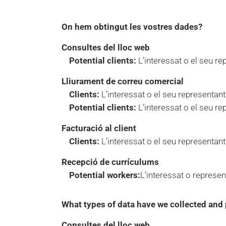
On hem obtingut les vostres dades?
Consultes del lloc web
Potential clients:
L’interessat o el seu re
Lliurament de correu comercial
Clients:
L’interessat o el seu representant
Potential clients:
L’interessat o el seu re
Facturació al client
Clients:
L’interessat o el seu representant
Recepció de currículums
Potential workers:
L’interessat o represen
What types of data have we collected and
Consultes del lloc web