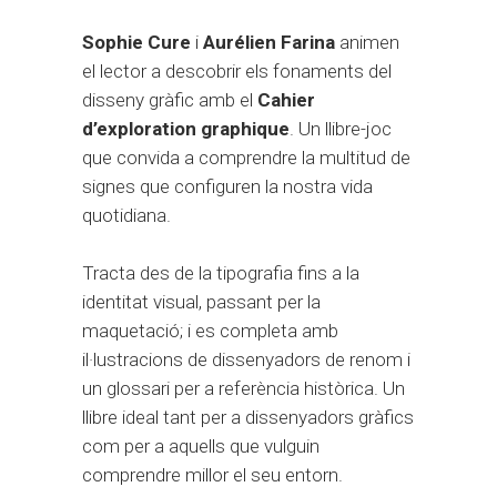
Sophie Cure
i
Aurélien Farina
animen
el lector a descobrir els fonaments del
disseny gràfic amb el
Cahier
d’exploration graphique
. Un llibre-joc
que convida a comprendre la multitud de
signes que configuren la nostra vida
quotidiana.
Tracta des de la tipografia fins a la
identitat visual, passant per la
maquetació; i es completa amb
il·lustracions de dissenyadors de renom i
un glossari per a referència històrica. Un
llibre ideal tant per a dissenyadors gràfics
com per a aquells que vulguin
comprendre millor el seu entorn.