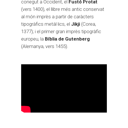
conegut a Occident, el
Fustó Protat
(vers 1400), el llibre més antic conservat
al món imprès a partir de caràcters
tipogràfics metàl·lics, el
Jikji
(Corea,
1377); i el primer gran imprès tipogràfic
europeu, la
Bíblia de Gutenberg
(Alemanya, vers 1455).