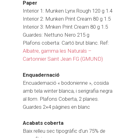
Paper
Interior 1: Munken Lynx Rough 120 g 1.4
Interior 2: Munken Print Cream 80 g 1.5
Interior 3: Mnken Print Cream 80 g 1.5
Guardes: Nettuno Nero 215 g
Plafons coberta: Cartó brut blanc. Ref:
Albatre, gamma les Naturals –
Cartonnier Saint Jean FG (GMUND)
Enquadernació
Encuadernació « bodonienne », cosida
amb tela winter blanca, i serigrafia negra
al llom. Plafons Coberta, 2 planes.
Guardes 2×4 pàgines en blanc
Acabats coberta
Baix relleu sec tipogràfic d’un 75% de