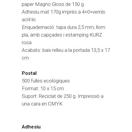
paper Magno Gloss de 150 g.
Adhesiu mat 170g imprès a 4+0+vernís
acril·lic
Enquadernació: tapa dura 2,5 mm, llom
pla, amb capçades i estamping KURZ
rosa
Acabats: baix relleu a la portada 13,5 x 17
cm
Postal
500 fulles ecológiques
Format: 10 x 15 cm
Suport: Reciclat de 250 g. Impressió a
una cara en CMYK
Adhesiu