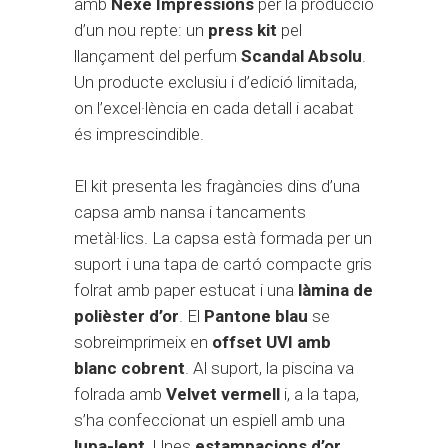
amb
Nexe Impressions
per la producció
d’un nou repte: un
press kit
pel
llançament del perfum
Scandal Absolu
.
Un producte exclusiu i d’edició limitada,
on l’excel·lència en cada detall i acabat
és imprescindible.
El kit presenta les fragàncies dins d’una
capsa amb nansa i tancaments
metàl·lics. La capsa està formada per un
suport i una tapa de cartó compacte gris
folrat amb paper estucat i una
làmina de
polièster d’or
. El
Pantone blau
se
sobreimprimeix en
offset UVI amb
blanc cobrent
. Al suport, la piscina va
folrada amb
Velvet vermell
i, a la tapa,
s’ha confeccionat un espiell amb una
lupa-lent
. Unes
estampacions d’or