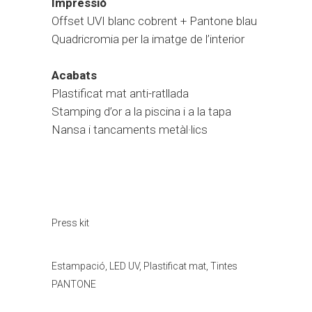
Impressió
Offset UVI blanc cobrent + Pantone blau
Quadricromia per la imatge de l’interior
Acabats
Plastificat mat anti-ratllada
Stamping d’or a la piscina i a la tapa
Nansa i tancaments metàl·lics
Categoria
Press kit
Tags
Estampació, LED UV, Plastificat mat, Tintes
PANTONE