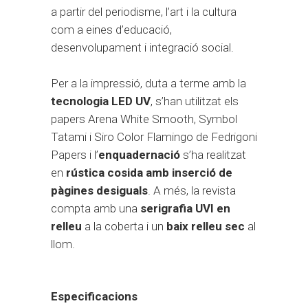
a partir del periodisme, l’art i la cultura
com a eines d’educació,
desenvolupament i integració social.
Per a la impressió, duta a terme amb la
tecnologia LED UV
, s’han utilitzat els
papers Arena White Smooth, Symbol
Tatami i Siro Color Flamingo de Fedrigoni
Papers i l’
enquadernació
s’ha realitzat
en
rústica cosida amb inserció de
pàgines desiguals
. A més, la revista
compta amb una
serigrafia UVI en
relleu
a la coberta i un
baix relleu sec
al
llom.
Especificacions