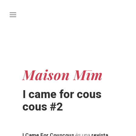
Maison Mīm
I came for cous
cous #2
I Came For Couscous
és una
revista